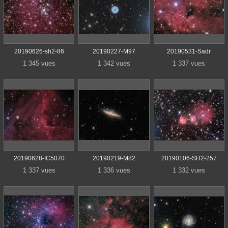
20190626-sh2-86
20190227-M97
20190531-Sadr
1 345 vues
1 342 vues
1 337 vues
20190628-IC5070
20190219-M82
20190106-SH2-257
1 337 vues
1 336 vues
1 332 vues