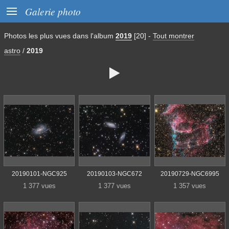

Galerie photo
Photos les plus vues dans l'album
2019
[20]
-
Tout montrer
astro
/
2019

20190101-NGC925
20190103-NGC672
20190729-NGC6995
1 377 vues
1 377 vues
1 357 vues