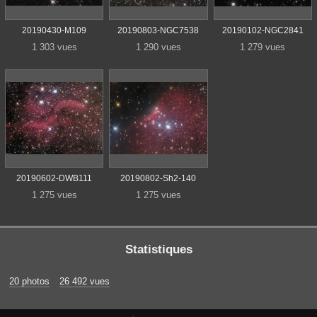
20190430-M109
20190803-NGC7538
20190102-NGC2841
1 303 vues
1 290 vues
1 279 vues
20190602-DWB111
20190802-Sh2-140
1 275 vues
1 275 vues
Statistiques
20 photos
26 492 vues