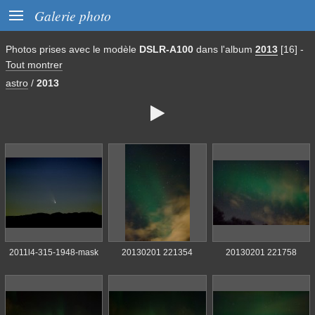

Galerie photo
Photos prises avec le modèle
DSLR-A100
dans l'album
2013
[16]
-
Tout montrer
astro
/
2013

2011l4-315-1948-mask
20130201 221354
20130201 221758