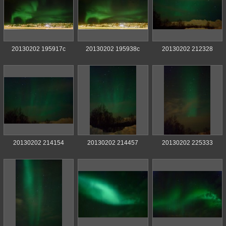
20130202 195917c
20130202 195938c
20130202 212328
20130202 214154
20130202 214457
20130202 225333