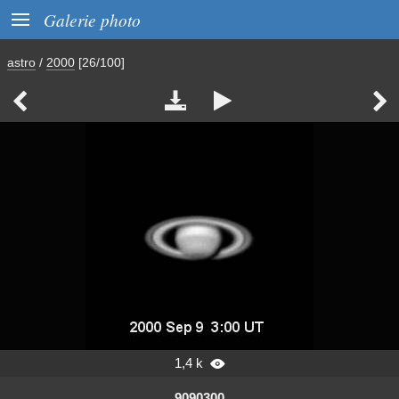

Galerie photo
astro
/
2000
[26/100]




1,4 k

9090300