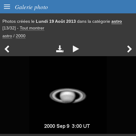

Galerie photo
Photos créées le
Lundi 19 Août 2013
dans la catégorie
astro
[13/32]
-
Tout montrer
astro
/
2000



