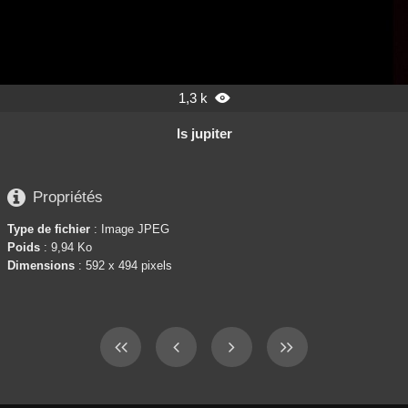
1,3 k

ls jupiter

Propriétés
Type de fichier
: Image JPEG
Poids
: 9,94 Ko
Dimensions
: 592 x 494 pixels