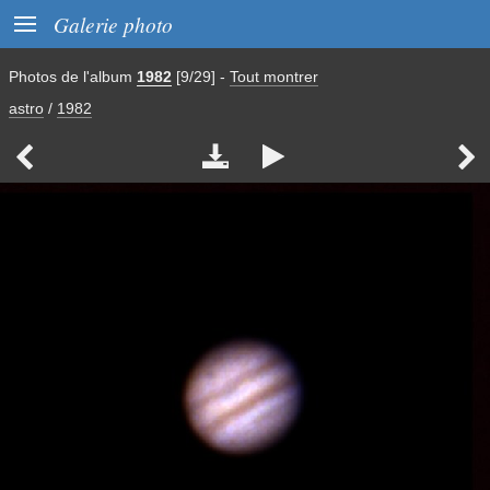

Galerie photo
Photos de l'album
1982
[9/29]
-
Tout montrer
astro
/
1982



