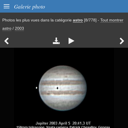

Galerie photo
Photos les plus vues dans la catégorie
astro
[8/778]
-
Tout montrer
astro
/
2003



