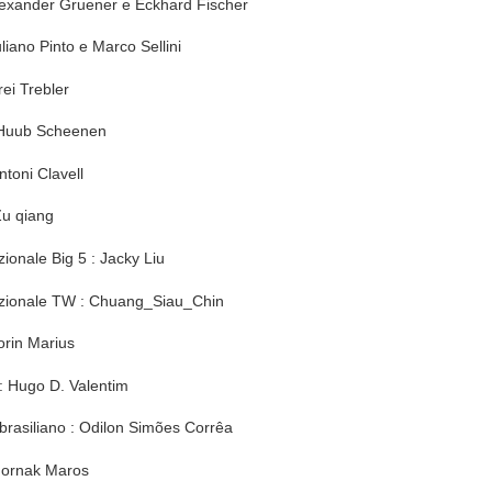
lexander Gruener e Eckhard Fischer
uliano Pinto e Marco Sellini
ei Trebler
 Huub Scheenen
ntoni Clavell
Zu qiang
zionale Big 5 : Jacky Liu
izionale TW : Chuang_Siau_Chin
rin Marius
: Hugo D. Valentim
brasiliano : Odilon Simões Corrêa
Hornak Maros