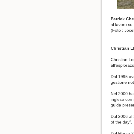
Patrick Che
al lavoro su
(Foto : Joce
Christian
Christian Le
all'esplorazi
Dal 1995 ave
gestione not
Nel 2000 ha
inglese con
guida presen
Dal 2006 al 
of the day”
Dal Marzo 20