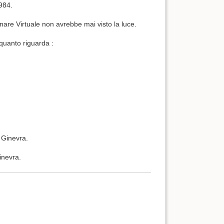
1984.
are Virtuale non avrebbe mai visto la luce.
 quanto riguarda :
i Ginevra.
inevra.