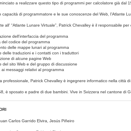
ominciato a realizzare questo tipo di programmi per calcolatore già dal 
 capacità di programmatore e le sue conoscenze del Web, l'Atlante Lun
e all' “Atlante Lunare Virtuale”, Patrick Chevalley è il responsabile per
azione dell'interfaccia del programma
ra del codice del programma
ento delle mappe lunari al programma
 delle traduzioni e i contatti con i traduttori
azione di alcune pagine Web
e del sito Web e del gruppo di discussione
a ai messaggi relativi al programma
ta professionale, Patrick Chevalley è ingegnere informatico nella città d
8, è sposato e padre di due bambini. Vive in Svizzera nel cantone di G
ORI
uan Carlos Garrido Elvira, Jesús Piñeiro