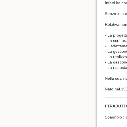
Infatti ha c
Senza le sue
Relativament
- La progett
- La scrittu
- L'adattam
- La gestione
- La realizz
- La gestion
- La rispost
Nella sua vi
Nato nel 195
I TRADUTT
Spagnolo : J