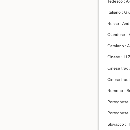
Tedesco : A
Italiano : Gi
Russo : Andr
Olandese :
Catalano : A
Cinese : Li 
Cinese tradi
Cinese trad
Rumeno : So
Portoghese 
Portoghese 
Slovacco : 