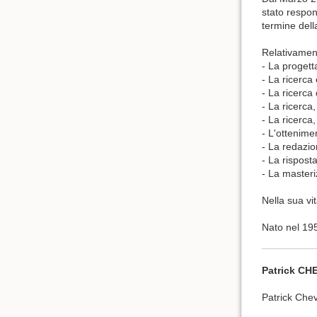
stato respon
termine dell
Relativament
- La progett
- La ricerca 
- La ricerca
- La ricerca,
- La ricerca,
- L'ottenimen
- La redazi
- La risposta
- La masteri
Nella sua vi
Nato nel 195
Patrick C
Patrick Chev