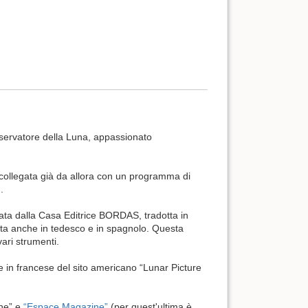
sservatore della Luna, appassionato
, collegata già da allora con un programma di
.
ata dalla Casa Editrice BORDAS, tradotta in
tta anche in tedesco e in spagnolo. Questa
vari strumenti.
e in francese del sito americano “Lunar Picture
ine” e
“Espace Magazine”
(per quest'ultima è