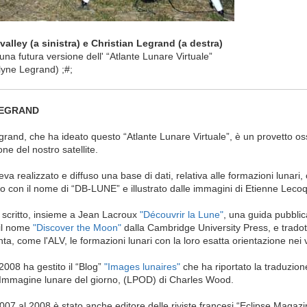
valley (a sinistra) e Christian Legrand (a destra)
 una futura versione dell' “Atlante Lunare Virtuale”
lyne Legrand) ;#;
 LEGRAND
grand, che ha ideato questo “Atlante Lunare Virtuale”, è un provetto o
one del nostro satellite.
va realizzato e diffuso una base di dati, relativa alle formazioni lunari
o con il nome di “DB-LUNE” e illustrato dalle immagini di Etienne Lecoq
 scritto, insieme a Jean Lacroux
"Découvrir la Lune"
, una guida pubblic
 il nome
"Discover the Moon"
dalla Cambridge University Press, e trado
ta, come l'ALV, le formazioni lunari con la loro esatta orientazione nei 
2008 ha gestito il “Blog”
"Images lunaires"
che ha riportato la traduzion
, Immagine lunare del giorno, (LPOD) di Charles Wood.
07 al 2008 è stato anche editore delle riviste francesi “Eclipse Magaz